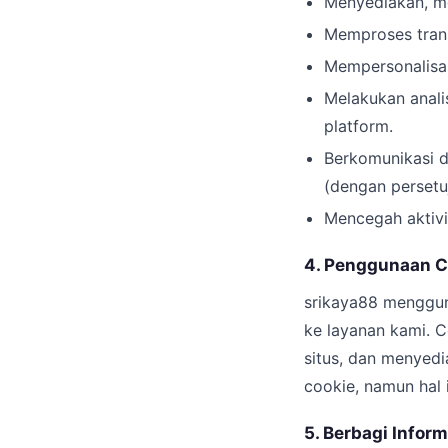
Menyediakan, me
Memproses trans
Mempersonalisa
Melakukan anal
platform.
Berkomunikasi 
(dengan persetu
Mencegah aktivit
4. Penggunaan C
srikaya88 menggun
ke layanan kami. C
situs, dan menyed
cookie, namun hal 
5. Berbagi Infor