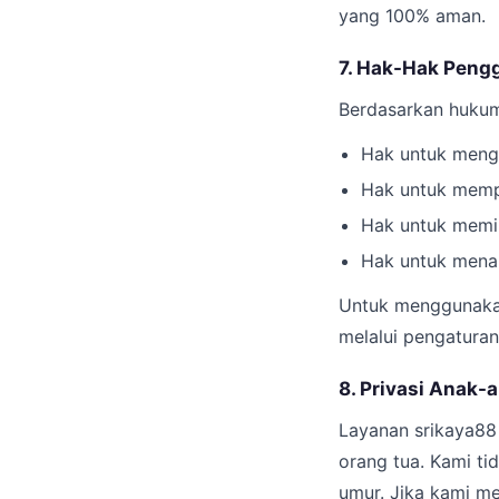
yang 100% aman.
7. Hak-Hak Peng
Berdasarkan hukum 
Hak untuk menga
Hak untuk mempe
Hak untuk memin
Hak untuk menar
Untuk menggunakan
melalui pengaturan
8. Privasi Anak-
Layanan srikaya88
orang tua. Kami ti
umur. Jika kami m