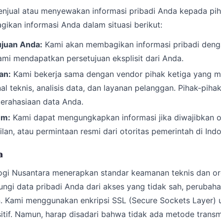
enjual atau menyewakan informasi pribadi Anda kepada pih
ikan informasi Anda dalam situasi berikut:
juan Anda:
Kami akan membagikan informasi pribadi denga
ami mendapatkan persetujuan eksplisit dari Anda.
an:
Kami bekerja sama dengan vendor pihak ketiga yang 
l teknis, analisis data, dan layanan pelanggan. Pihak-pihak 
erahasiaan data Anda.
um:
Kami dapat mengungkapkan informasi jika diwajibkan o
lan, atau permintaan resmi dari otoritas pemerintah di Indo
a
logi Nusantara menerapkan standar keamanan teknis dan or
ungi data pribadi Anda dari akses yang tidak sah, perubah
. Kami menggunakan enkripsi SSL (Secure Sockets Layer) 
sitif. Namun, harap disadari bahwa tidak ada metode transmi