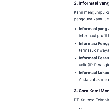
2. Informasi ya
Kami mengumpulkan
pengguna kami. Jen
Informasi yang 
informasi profil
Informasi Peng
termasuk riwayat
Informasi Peran
unik (ID Perangka
Informasi Lokas
Anda untuk meny
3. Cara Kami Me
PT. Srikaya Tekno