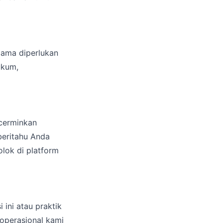
lama diperlukan
ukum,
ncerminkan
beritahu Anda
ok di platform
 ini atau praktik
 operasional kami