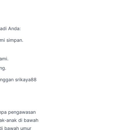
badi Anda:
mi simpan.
ami.
ng.
anggan srikaya88
tanpa pengawasan
nak-anak di bawah
 di bawah umur