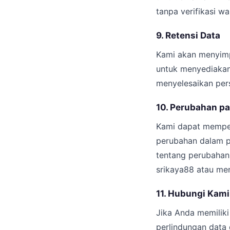
tanpa verifikasi w
9. Retensi Data
Kami akan menyimp
untuk menyediakan
menyelesaikan pers
10. Perubahan pa
Kami dapat memper
perubahan dalam p
tentang perubahan
srikaya88 atau men
11. Hubungi Kami
Jika Anda memiliki
perlindungan data 