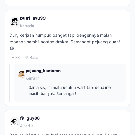
putri_ayu99
Kemarin
Duh, kerjaan numpuk banget tapi pengennya malah
rebahan sambil nonton drakor. Semangat pejuang cuan!
😭
♥ 38
💬 Balas
pejuang_kantoran
Kemarin
Sama sis, ini mata udah 5 watt tapi deadline
masih banyak. Semangat!
fit_guy88
4 hari lalu