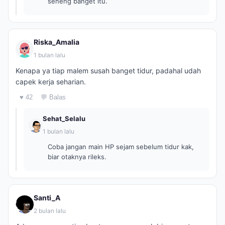
seneng banget itu.
Riska_Amalia
1 bulan lalu
Kenapa ya tiap malem susah banget tidur, padahal udah
capek kerja seharian.
♥ 42
💬 Balas
Sehat_Selalu
1 bulan lalu
Coba jangan main HP sejam sebelum tidur kak,
biar otaknya rileks.
Santi_A
2 bulan lalu