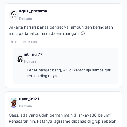
agus_pratama
Kemarin
Jakarta hari ini panas banget ya, ampun deh keringetan
mulu padahal cuma di dalem ruangan. 🥵
♥ 15
💬 Balas
siti_nur77
Kemarin
Bener banget bang, AC di kantor aja sampe gak
kerasa dinginnya.
user_9921
Kemarin
Gaes, ada yang udah pernah main di srikaya88 belum?
Penasaran nih, katanya lagi rame dibahas di grup sebelah.