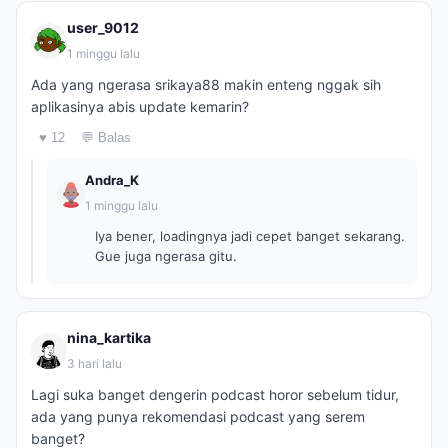
user_9012
1 minggu lalu
Ada yang ngerasa srikaya88 makin enteng nggak sih
aplikasinya abis update kemarin?
♥ 12
💬 Balas
Andra_K
1 minggu lalu
Iya bener, loadingnya jadi cepet banget sekarang.
Gue juga ngerasa gitu.
nina_kartika
3 hari lalu
Lagi suka banget dengerin podcast horor sebelum tidur,
ada yang punya rekomendasi podcast yang serem
banget?