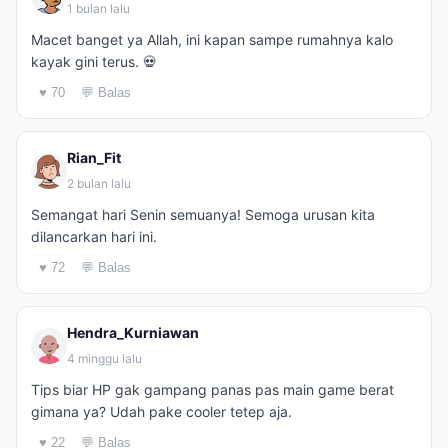
1 bulan lalu
Macet banget ya Allah, ini kapan sampe rumahnya kalo
kayak gini terus. 💀
♥ 70
💬 Balas
Rian_Fit
2 bulan lalu
Semangat hari Senin semuanya! Semoga urusan kita
dilancarkan hari ini.
♥ 72
💬 Balas
Hendra_Kurniawan
4 minggu lalu
Tips biar HP gak gampang panas pas main game berat
gimana ya? Udah pake cooler tetep aja.
♥ 22
💬 Balas