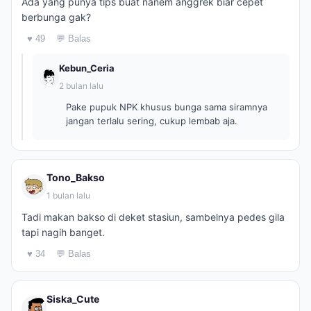
Ada yang punya tips buat nanem anggrek biar cepet
berbunga gak?
♥ 49
💬 Balas
Kebun_Ceria
2 bulan lalu
Pake pupuk NPK khusus bunga sama siramnya
jangan terlalu sering, cukup lembab aja.
Tono_Bakso
1 bulan lalu
Tadi makan bakso di deket stasiun, sambelnya pedes gila
tapi nagih banget.
♥ 34
💬 Balas
Siska_Cute