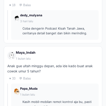
♥ 18
💬 Balas
dedy_mulyana
3 hari lalu
Coba dengerin Podcast Kisah Tanah Jawa,
ceritanya detail banget dan bikin merinding.
Maya_Indah
1 bulan lalu
Anak gue ultah minggu depan, ada ide kado buat anak
cowok umur 5 tahun?
♥ 33
💬 Balas
Papa_Muda
1 bulan lalu
Kasih mobil-mobilan remot kontrol aja bu, pasti