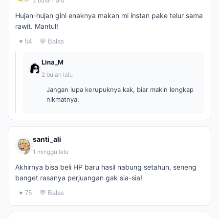
2 bulan lalu
Hujan-hujan gini enaknya makan mi instan pake telur sama
rawit. Mantul!
♥ 54
💬 Balas
Lina_M
2 bulan lalu
Jangan lupa kerupuknya kak, biar makin lengkap
nikmatnya.
santi_ali
1 minggu lalu
Akhirnya bisa beli HP baru hasil nabung setahun, seneng
banget rasanya perjuangan gak sia-sia!
♥ 75
💬 Balas