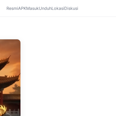
Resmi
APK
Masuk
Unduh
Lokasi
Diskusi