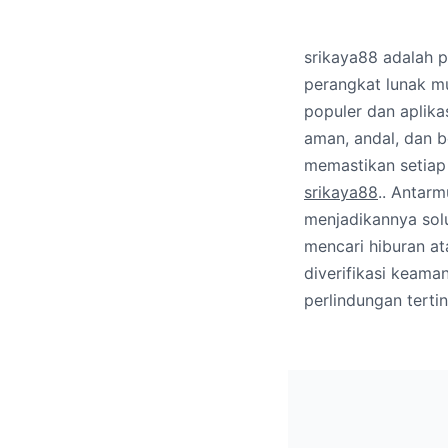
srikaya88 adalah 
perangkat lunak mul
populer dan aplik
aman, andal, dan b
memastikan setiap
srikaya88
.. Antar
menjadikannya sol
mencari hiburan at
diverifikasi keama
perlindungan terti