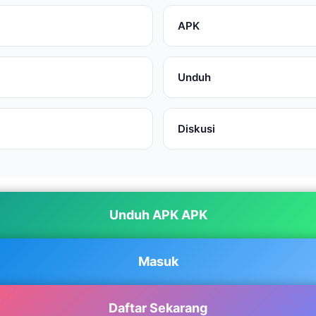
APK
Unduh
Diskusi
Unduh APK APK
Masuk
Daftar Sekarang