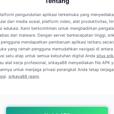
Tentang
platform pengunduhan aplikasi terkemuka yang menyediaka
ai dari media sosial, platform video, alat produktivitas, h
asi edukasi. Kami berkomitmen untuk menghadirkan penga
ebas dari malware. Dengan server berkecepatan tinggi, sr
 pengguna mendapatkan pembaruan aplikasi terbaru secar
muka yang ramah pengguna memudahkan navigasi di antara 
usi satu atap untuk semua kebutuhan digital Anda
situs sri
au alat kerja profesional, srikaya88 menyediakan file APK y
nannya untuk menjaga privasi perangkat Anda tetap terjag
nggi.
srikaya88 resmi
.