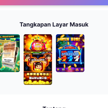
Tangkapan Layar Masuk