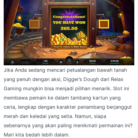
Jika Anda sedang mencari petualangan bawah tanah
yang penuh dengan aksi, Digger’s Dough dari Relax
Gaming mungkin bisa menjadi pilihan menarik. Slot ini
membawa pemain ke dalam tambang kartun yang
ceria, lengkap dengan karakter penambang berjanggut
merah dan keledai yang setia. Namun, siapa
sebenarnya yang akan paling menikmati permainan ini?
Mari kita bedah lebih dalam.