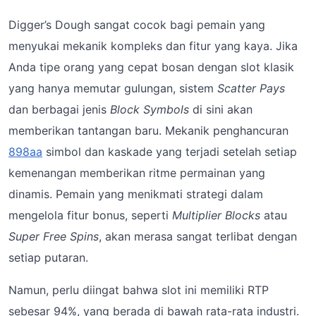
Digger’s Dough sangat cocok bagi pemain yang
menyukai mekanik kompleks dan fitur yang kaya. Jika
Anda tipe orang yang cepat bosan dengan slot klasik
yang hanya memutar gulungan, sistem
Scatter Pays
dan berbagai jenis
Block Symbols
di sini akan
memberikan tantangan baru. Mekanik penghancuran
898aa
simbol dan kaskade yang terjadi setelah setiap
kemenangan memberikan ritme permainan yang
dinamis. Pemain yang menikmati strategi dalam
mengelola fitur bonus, seperti
Multiplier Blocks
atau
Super Free Spins
, akan merasa sangat terlibat dengan
setiap putaran.
Namun, perlu diingat bahwa slot ini memiliki RTP
sebesar 94%, yang berada di bawah rata-rata industri.